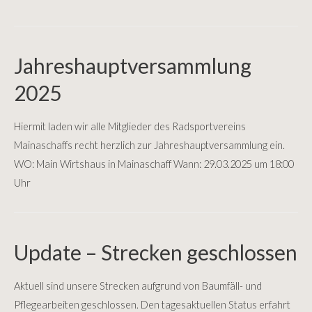
Krater
Fest
ist
Jahreshauptversammlung
in
2025
2025
wieder
Hiermit laden wir alle Mitglieder des Radsportvereins
zurück
Mainaschaffs recht herzlich zur Jahreshauptversammlung ein.
WO: Main Wirtshaus in Mainaschaff Wann: 29.03.2025 um 18:00
Uhr
Update – Strecken geschlossen
Aktuell sind unsere Strecken aufgrund von Baumfäll- und
Pflegearbeiten geschlossen. Den tagesaktuellen Status erfahrt