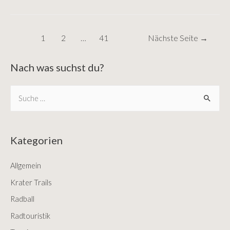
Fest
Seitennummerierung
1
2
…
41
Nächste Seite
→
der
Beiträge
Nach was suchst du?
S
e
a
r
Kategorien
c
Allgemein
h
f
Krater Trails
o
Radball
r
Radtouristik
: