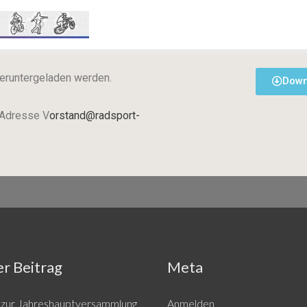
 heruntergeladen werden.
Down
 Adresse V
orstand
@
radsport-
r Beitrag
Meta
g zur Jahreshauptversammlung
Anmelden