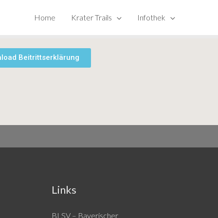
Home
Krater Trails
Infothek
load Beitrittserklärung
Links
BLSV – Bayerischer