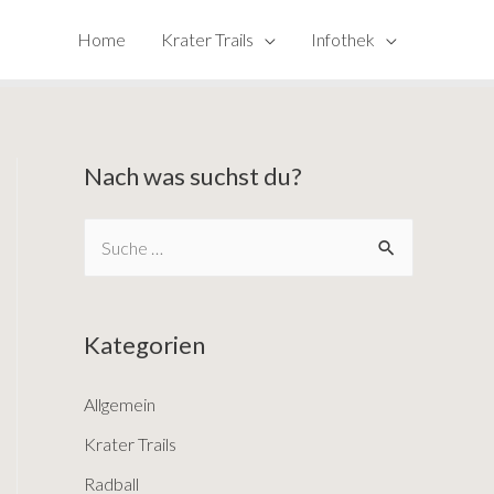
Home
Krater Trails
Infothek
Nach was suchst du?
S
e
a
Kategorien
r
c
Allgemein
h
Krater Trails
f
o
Radball