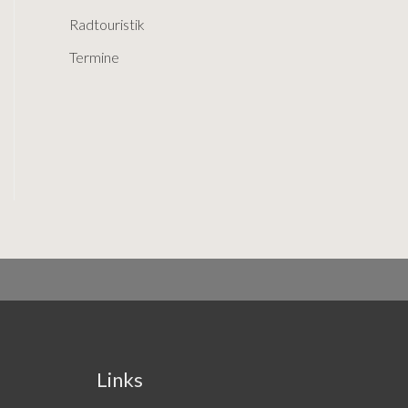
r
Radtouristik
:
Termine
Links