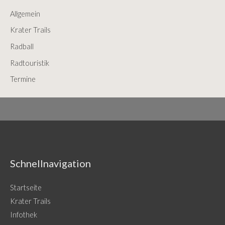
c
Allgemein
h
f
Krater Trails
o
Radball
r
Radtouristik
:
Termine
Schnellnavigation
Startseite
Krater Trails
Infothek