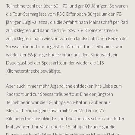
Teilnehmerzahl der über 60- , 70- und gar 80-Jährigen. So waren
die Tour-Stammgäste vom RSC Offenbach-Bürgel, um den 78-
jährigen Luigi Vallazza , die die Anfahrt nach Mainaschaff per Rad
zurücklegten und dann die 115- bzw. 75- Kilometerstrecke
zurücklegten , nach wie vor von den landschaftlichen Reizen der
Spessarträubertour begeistert. Ältester Tour-Teilnehmer war
wieder der 86-jährige Rudi Schnarr aus dem Strietwald , ein
Dauergast bei der Spessarttour, der wieder die 115
Kilometerstrecke bewältigte.
Aber auch immer mehr Jugendliche entdecken ihre Liebe zum
Radsport und zur Spessarträubertour. Eine der jüngsten
Teilnehmerin war die 13-jährige Ann-Kathrin Zuber aus
Kleinostheim, die gemeinsam mit ihrer Mutter die 75-
Kilometertour absolvierte , und dies bereits schon zum dritten
Mal , während ihr Vater und ihr 15-jährigen Bruder gar die
Extremtour bewältigten. Hohe Anerkennung ist auch Stefan