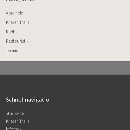
c
Allgemein
h
f
Krater Trails
o
Radball
r
Radtouristik
:
Termine
Schnellnavigation
Startseite
Krater Trails
Infothek