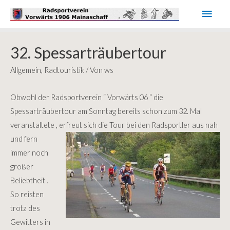
Haup
32. Spessarträubertour
Allgemein
,
Radtouristik
/ Von
ws
Obwohl der Radsportverein “ Vorwärts 06 “ die
Spessarträubertour am Sonntag bereits schon zum 32. Mal
veranstaltete , erfreut sich die Tour bei den
Radsportler aus nah
und fern
immer noch
großer
Beliebtheit .
So reisten
trotz des
Gewitters in