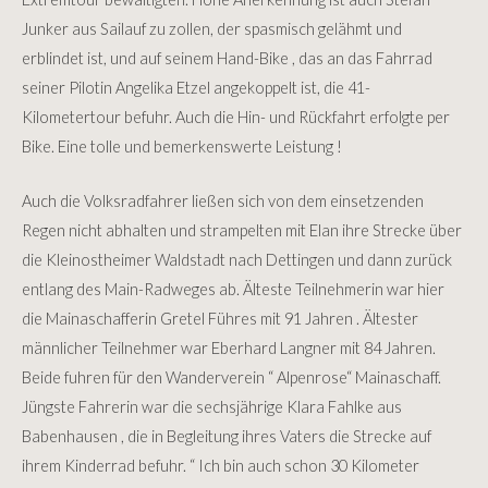
Junker aus Sailauf zu zollen, der spasmisch gelähmt und
erblindet ist, und auf seinem Hand-Bike , das an das Fahrrad
seiner Pilotin Angelika Etzel angekoppelt ist, die 41-
Kilometertour befuhr. Auch die Hin- und Rückfahrt erfolgte per
Bike. Eine tolle und bemerkenswerte Leistung !
Auch die Volksradfahrer ließen sich von dem einsetzenden
Regen nicht abhalten und strampelten mit Elan ihre Strecke über
die Kleinostheimer Waldstadt nach Dettingen und dann zurück
entlang des Main-Radweges ab. Älteste Teilnehmerin war hier
die Mainaschafferin Gretel Führes mit 91 Jahren . Ältester
männlicher Teilnehmer war Eberhard Langner mit 84 Jahren.
Beide fuhren für den Wanderverein “ Alpenrose“ Mainaschaff.
Jüngste Fahrerin war die sechsjährige Klara Fahlke aus
Babenhausen , die in Begleitung ihres Vaters die Strecke auf
ihrem Kinderrad befuhr. “ Ich bin auch schon 30 Kilometer