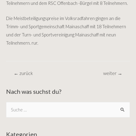
Teilnehmern und dem RSC Offenbach -Bürgel mit 8 Teilnehmern.
Die Meistbeteiligungspreise im Volksradfahren gingen an die
Trimm- und Sportgemeinschaft Mainaschaff mit 18 Teilnehmern
und der Turn- und Sportvereinigung Mainaschaff mit neun
Teilnehmern. rur.
Beitragsnavigation
←
zurück
weiter
→
Nach was suchst du?
S
e
a
r
Kategorien