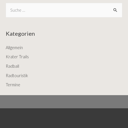
S
e
a
r
Kategorien
c
Allgemein
h
f
Krater Trails
o
Radball
r
Radtouristik
:
Termine