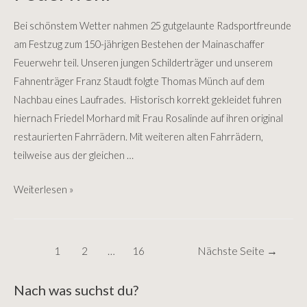
Bei schönstem Wetter nahmen 25 gutgelaunte Radsportfreunde
am Festzug zum 150-jährigen Bestehen der Mainaschaffer
Feuerwehr teil. Unseren jungen Schilderträger und unserem
Fahnenträger Franz Staudt folgte Thomas Münch auf dem
Nachbau eines Laufrades. Historisch korrekt gekleidet fuhren
hiernach Friedel Morhard mit Frau Rosalinde auf ihren original
restaurierten Fahrrädern. Mit weiteren alten Fahrrädern,
teilweise aus der gleichen …
Festzug
Weiterlesen »
150
Jahrfeier
Feuerwehr
Seitennummerierung
1
2
…
16
Nächste Seite
→
der
Beiträge
Nach was suchst du?