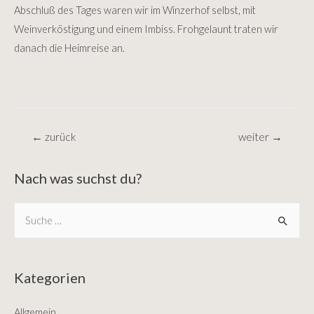
Abschluß des Tages waren wir im Winzerhof selbst, mit
Weinverköstigung und einem Imbiss. Frohgelaunt traten wir
danach die Heimreise an.
Beitragsnavigation
←
zurück
weiter
→
Nach was suchst du?
S
e
a
r
Kategorien
c
Allgemein
h