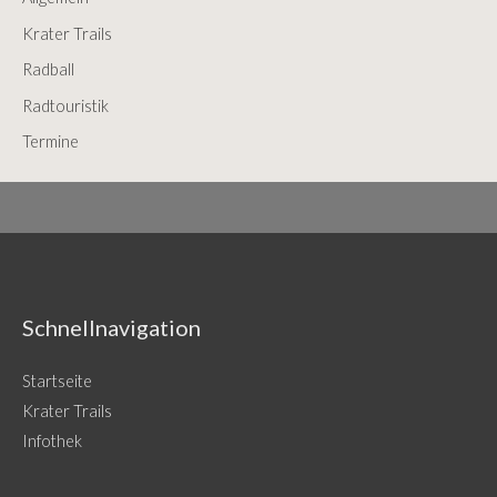
f
Krater Trails
o
Radball
r
Radtouristik
:
Termine
Schnellnavigation
Startseite
Krater Trails
Infothek