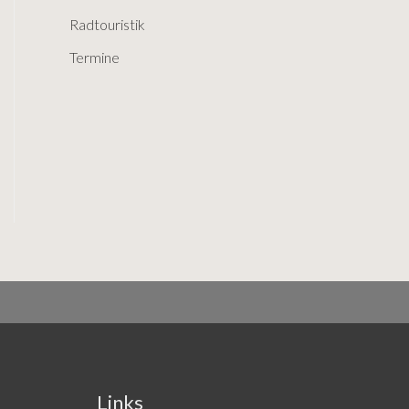
r
Radtouristik
:
Termine
Links