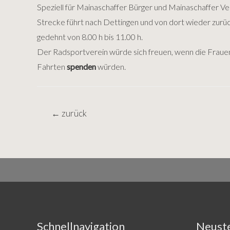
Speziell für Mainaschaffer Bürger und Mainaschaffer Ve
Strecke führt nach Dettingen und von dort wieder zurück
gedehnt von 8.00 h bis 11.00 h.
Der Radsportverein würde sich freuen, wenn die Frauen
Fahrten
spenden
würden.
Beitragsnavigation
←
zurück
Schnellnavigation
Neuste