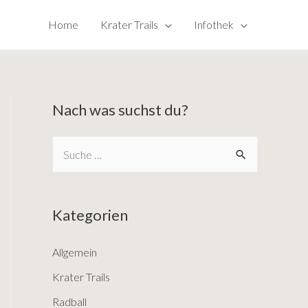
Home
Krater Trails
Infothek
Nach was suchst du?
S
e
a
Kategorien
r
c
Allgemein
h
Krater Trails
f
o
Radball