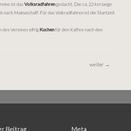
reine ist das
Volksradfahren
gedacht. Die ca. 22 km lange
 nach Mainaschaff. Für das Volkradfahren ist die Startzeit
 des Vereines eifrig
Kuchen
für den Kaffee nach den
weiter
→
r Beitrag
Meta