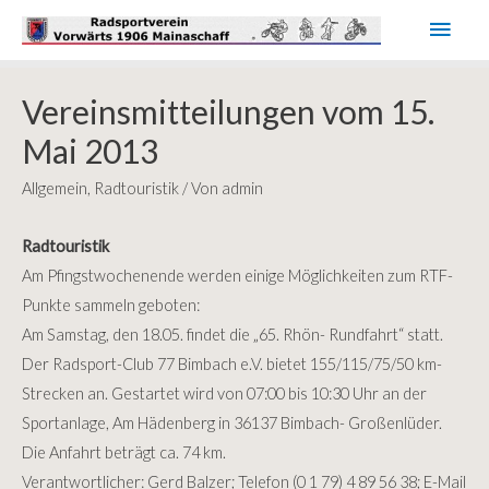
Haup
Vereinsmitteilungen vom 15.
Mai 2013
Allgemein
,
Radtouristik
/ Von
admin
Radtouristik
Am Pfingstwochenende werden einige Möglichkeiten zum RTF-
Punkte sammeln geboten:
Am Samstag, den 18.05. findet die „65. Rhön- Rundfahrt“ statt.
Der Radsport-Club 77 Bimbach e.V.
bietet 155/115/75/50 km-
Strecken an. Gestartet wird von 07:00 bis 10:30 Uhr an der
Sportanlage, Am Hädenberg in 36137 Bimbach- Großenlüder.
Die Anfahrt beträgt ca. 74 km.
Verantwortlicher: Gerd Balzer; Telefon (0 1 79) 4 89 56 38; E-Mail