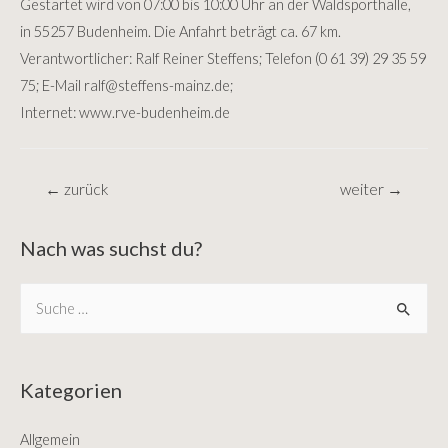
Gestartet wird von 07:00 bis 10:00 Uhr an der Waldsporthalle,
in 55257 Budenheim. Die Anfahrt beträgt ca. 67 km.
Verantwortlicher: Ralf Reiner Steffens; Telefon (0 61 39) 29 35 59
75; E-Mail
ralf
@
steffens-mainz.de
;
Internet: www.rve-budenheim.de
Beitragsnavigation
←
zurück
weiter
→
Nach was suchst du?
S
e
a
r
Kategorien
c
Allgemein
h