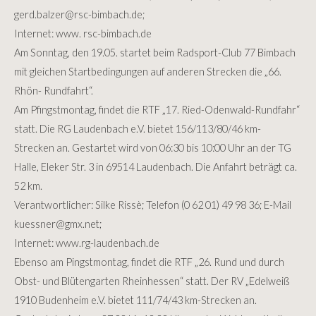
gerd.balzer
@
rsc-bimbach.de
;
Internet: www. rsc-bimbach.de
Am Sonntag, den 19.05. startet beim Radsport-Club 77 Bimbach
mit gleichen Startbedingungen auf anderen Strecken die „66.
Rhön- Rundfahrt“.
Am Pfingstmontag, findet die RTF „17. Ried-Odenwald-Rundfahr“
statt. Die RG Laudenbach e.V. bietet 156/113/80/46 km-
Strecken an. Gestartet wird von 06:30 bis 10:00 Uhr an der TG
Halle, Eleker Str. 3 in 69514 Laudenbach. Die Anfahrt beträgt ca.
52 km.
Verantwortlicher: Silke Rissè; Telefon (0 62 01) 49 98 36; E-Mail
kuessner
@
gmx.net
;
Internet: www.rg-laudenbach.de
Ebenso am Pingstmontag, findet die RTF „26. Rund und durch
Obst- und Blütengarten Rheinhessen“ statt. Der RV „Edelweiß
1910 Budenheim e.V. bietet 111/74/43 km-Strecken an.