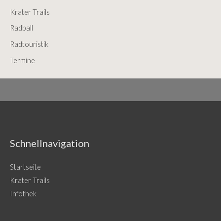
f
Krater Trails
o
Radball
r
Radtouristik
:
Termine
Schnellnavigation
Startseite
Krater Trails
Infothek