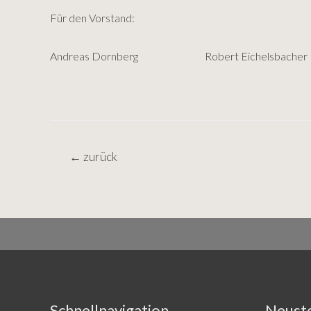
Für den Vorstand:
Andreas Dornberg Robert Eichelsbac
Beitragsnavigation
←
zurück
Schnellnavigation
Neuste