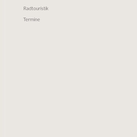
r
Radtouristik
:
Termine