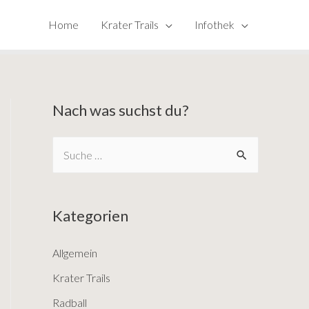
Home
Krater Trails
Infothek
Nach was suchst du?
S
e
a
Kategorien
r
c
Allgemein
h
Krater Trails
f
o
Radball