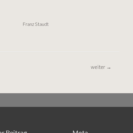
her Franz Staudt
weiter
→
r Beitrag
Meta