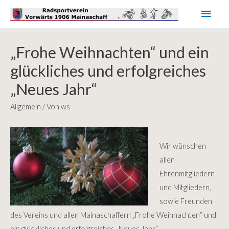
Haup
„Frohe Weihnachten“ und ein
glückliches und erfolgreiches
„Neues Jahr“
Allgemein
/ Von
ws
Wir wünschen
allen
Ehrenmitgliedern
und Mitgliedern,
sowie Freunden
des Vereins und allen Mainaschaffern „Frohe Weihnachten“ und
ein glückliches und erfolgreiches „Neues Jahr“.