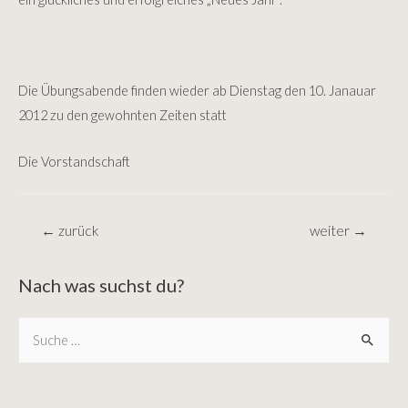
Die Übungsabende finden wieder ab Dienstag den 10. Janauar
2012 zu den gewohnten Zeiten statt
Die Vorstandschaft
Beitragsnavigation
←
zurück
weiter
→
Nach was suchst du?
S
e
a