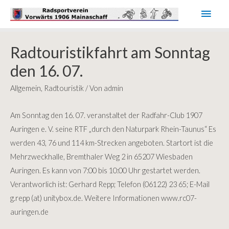
Haup
Radtouristikfahrt am Sonntag
den 16. 07.
Allgemein
,
Radtouristik
/ Von
admin
Am Sonntag den 16. 07. veranstaltet der Radfahr-Club 1907
Auringen e. V. seine RTF „durch den Naturpark Rhein-Taunus“
Es
werden 43, 76 und 114 km-Strecken angeboten. Startort ist die
Mehrzweckhalle, Bremthaler Weg 2 in 65207 Wiesbaden
Auringen. Es kann von 7:00 bis 10:00 Uhr gestartet werden.
Verantworlich ist: Gerhard Repp; Telefon (06122) 23 65; E-Mail
g.repp (at) unitybox.de. Weitere Informationen www.rc07-
auringen.de