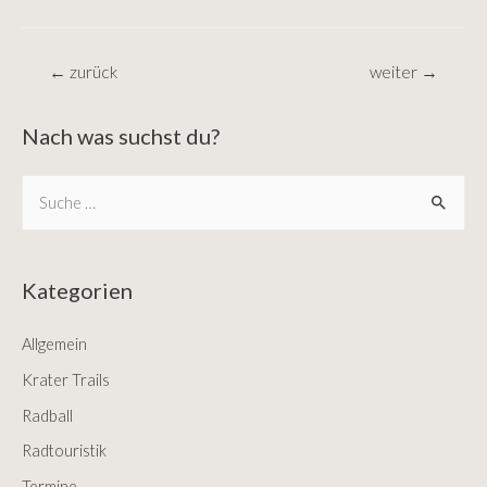
Beitragsnavigation
←
zurück
weiter
→
Nach was suchst du?
S
e
a
r
Kategorien
c
Allgemein
h
f
Krater Trails
o
Radball
r
Radtouristik
:
Termine