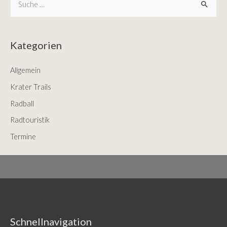
e
a
r
Kategorien
c
Allgemein
h
f
Krater Trails
o
Radball
r
Radtouristik
:
Termine
Schnellnavigation