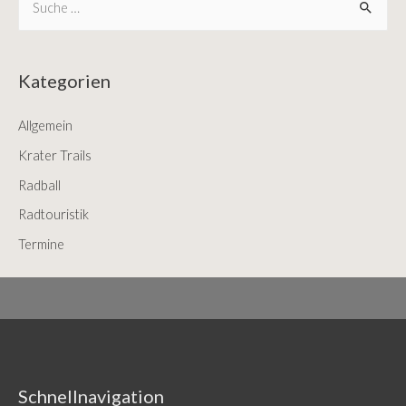
e
a
r
Kategorien
c
Allgemein
h
f
Krater Trails
o
Radball
r
Radtouristik
:
Termine
Schnellnavigation