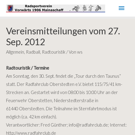
Haup
Vereinsmitteilungen vom 27.
Sep. 2012
Allgemein
,
Radball
,
Radtouristik
/ Von
ws
Radtouristik / Termine
Am Sonntag, den 30. Sept. findet die „Tour durch den Taunus“
statt. Der
Radfahrclub Oberstedten e.V. bietet 115/75/41 km-
Strecken an. Gestartet wird von 08:00 bis 10:00 Uhr an der
Feuerwehr Oberstetten, Niederstedterstraße in
61440 Oberstedten. Die Teilnahme im Sternfahrtmodus ist
möglich (ca. 42 km einfach).
Verantwortlicher: Fred Günther;
info
@
radfahrclub.de
; Internet:
http://www.radfahrclub.de