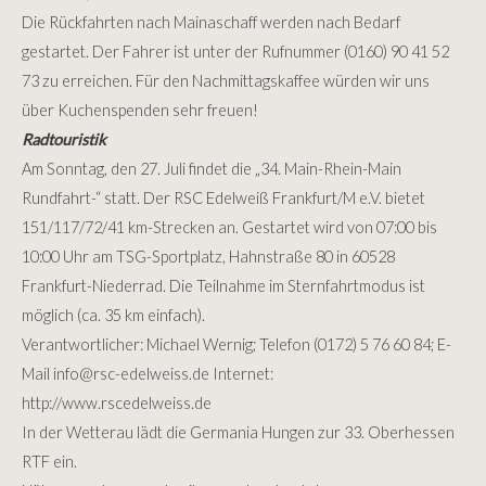
Die Rückfahrten nach Mainaschaff werden nach Bedarf
gestartet. Der Fahrer ist unter der Rufnummer (0160) 90 41 52
73 zu erreichen. Für den Nachmittagskaffee würden wir uns
über Kuchenspenden sehr freuen!
Radtouristik
Am Sonntag, den 27. Juli findet die „34. Main-Rhein-Main
Rundfahrt-“ statt. Der RSC Edelweiß
Frankfurt/M e.V. bietet
151/117/72/41 km-Strecken an. Gestartet wird von 07:00 bis
10:00 Uhr am TSG-Sportplatz, Hahnstraße 80 in 60528
Frankfurt-Niederrad. Die Teilnahme im Sternfahrtmodus ist
möglich (ca. 35 km einfach).
Verantwortlicher: Michael Wernig; Telefon (0172) 5 76 60 84; E-
Mail
info
@
rsc-edelweiss.de
Internet:
http://www.rscedelweiss.de
In der Wetterau lädt die Germania Hungen zur 33. Oberhessen
RTF ein.