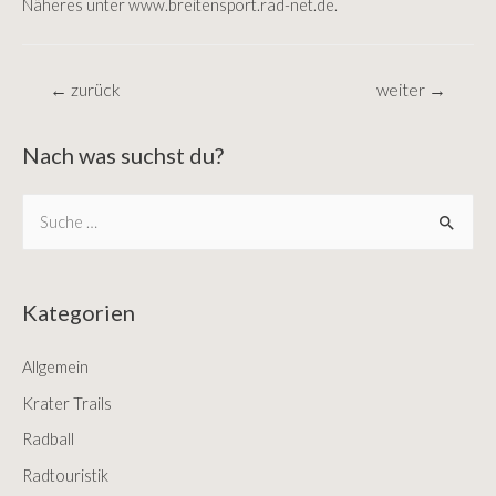
Näheres unter www.breitensport.rad-net.de.
Beitragsnavigation
←
zurück
weiter
→
Nach was suchst du?
S
e
a
r
Kategorien
c
Allgemein
h
f
Krater Trails
o
Radball
r
Radtouristik